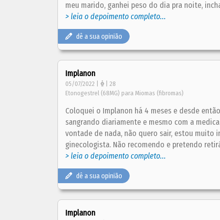
meu marido, ganhei peso do dia pra noite, incha
> leia o depoimento completo...
dê a sua opinião
Implanon
05/07/2022 |
| 28
Etonogestrel (68MG) para Miomas (fibromas)
Coloquei o Implanon há 4 meses e desde então m
sangrando diariamente e mesmo com a medicaçã
vontade de nada, não quero sair, estou muito 
ginecologista. Não recomendo e pretendo retirá
> leia o depoimento completo...
dê a sua opinião
Implanon