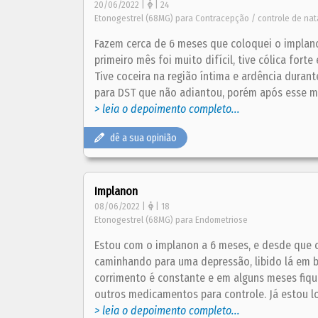
20/06/2022 |
| 24
Etonogestrel (68MG) para Contracepção / controle de nat
Fazem cerca de 6 meses que coloquei o implano
primeiro mês foi muito difícil, tive cólica fort
Tive coceira na região íntima e ardência dura
para DST que não adiantou, porém após esse mês
> leia o depoimento completo...
dê a sua opinião
Implanon
08/06/2022 |
| 18
Etonogestrel (68MG) para Endometriose
Estou com o implanon a 6 meses, e desde que c
caminhando para uma depressão, libido lá em b
corrimento é constante e em alguns meses fiqu
outros medicamentos para controle. Já estou lo
> leia o depoimento completo...