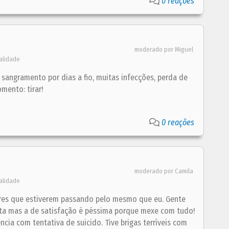
0 reações
moderado por Miguel
alidade
 sangramento por dias a fio, muitas infecções, perda de
mento: tirar!
0 reações
moderado por Camila
alidade
res que estiverem passando pelo mesmo que eu. Gente
 alta mas a de satisfação é péssima porque mexe com tudo!
ia com tentativa de suicido. Tive brigas terríveis com