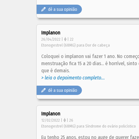
dê a sua opinião
Implanon
26/04/2022 |
| 22
Etonogestrel (68MG) para Dor de cabeça
Coloquei o implanon vai fazer 1 ano. No começ
menstruação fica 15 a 20 dias... é horrível, sin
que é demais.
> leia o depoimento completo...
dê a sua opinião
Implanon
12/02/2022 |
| 26
Etonogestrel (68MG) para Síndrome do ovário policístico
Eu tenho 25 anos, estou no auge de querer faze