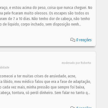
raço, e estou acima do peso, coisa que nunca cheguei. No
ha pele ficaram muito oleosos. Os escapes são todos os
ram de 7 a 10 dias. Não tenho dor de cabeça, não tenho
o de liquido, corpo inchado, sem disposição nenh...
0 reações
moderado por Roberto
alidade
comecei a ter muitas crises de ansiedade, acne,
da libido, meu médico falou que era a fase de adaptação,
o cada vez mais, minha pressão que sempre foi baixa,
beça, tontura, só perdi dinheiro. Sem falar no tanto q...