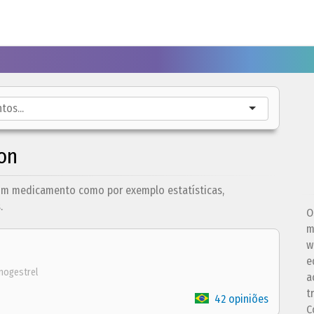
on
um medicamento como por exemplo estatísticas,
.
O
m
w
e
nogestrel
a
t
42 opiniões
C