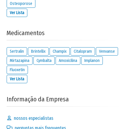
Osteoporose
Ver Lista
Medicamentos
Sertralin
Brintellix
Champix
Citalopram
Venvanse
Mirtazapina
Cymbalta
Amoxicilina
Implanon
Fluoxetin
Ver Lista
Informação da Empresa
nossos especialistas
perguntas mais frequentes