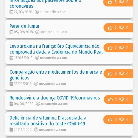
Informações aos pacientes sobre o
5
0
coronavírus
27/03/2020
meamedica.com
Parar de fumar
2
0
05/09/2018
meamedica.com
Levotiroxina na França: Bio Equivalência não
2
0
comprovada dada a Evidência do Mundo Real
15/06/2018
meamedica.com
Comparação entre medicamentos de marca e
2
0
genéricos
31/10/2016
meamedica.com
Remdesivir e a doença COVID-19/coronavirus
1
0
04/06/2020
meamedica.com
Deficiência de vitamina D associada a
0
0
resultado positivo do teste COVID-19
25/11/2020
meamedica.com