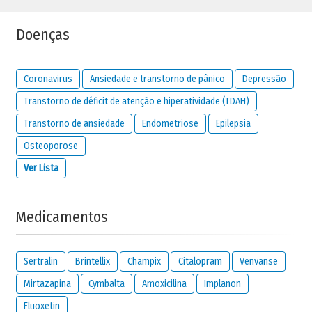
Doenças
Coronavirus
Ansiedade e transtorno de pânico
Depressão
Transtorno de déficit de atenção e hiperatividade (TDAH)
Transtorno de ansiedade
Endometriose
Epilepsia
Osteoporose
Ver Lista
Medicamentos
Sertralin
Brintellix
Champix
Citalopram
Venvanse
Mirtazapina
Cymbalta
Amoxicilina
Implanon
Fluoxetin