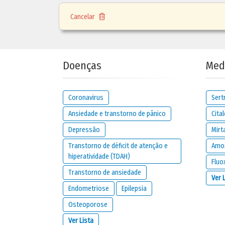
Quão
eficaz
é este medicamento?
Cancelar
sem
nada
resposta
Doenças
Med
Escolha esta opção se não souber...
Coronavirus
Sert
Observa
efeitos colaterais
?
Ansiedade e transtorno de pânico
Cita
Depressão
Mirt
Transtorno de déficit de atenção e
Amox
sem
não,
hiperatividade (TDAH)
resposta
nenhum
Fluo
Transtorno de ansiedade
Escolha esta opção se não souber...
Ver 
Endometriose
Epilepsia
Osteoporose
Quão
graves
são os efeitos colaterais?
Ver Lista