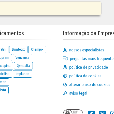
bastante
icamentos
Informação da Empre
ralin
Brintellix
Champix
nossos especialistas
lopram
Venvanse
perguntas mais frequente
azapina
Cymbalta
política de privacidade
icilina
Implanon
sim,
política de cookies
bastante
xetin
alterar o uso de cookies
Lista
aviso legal