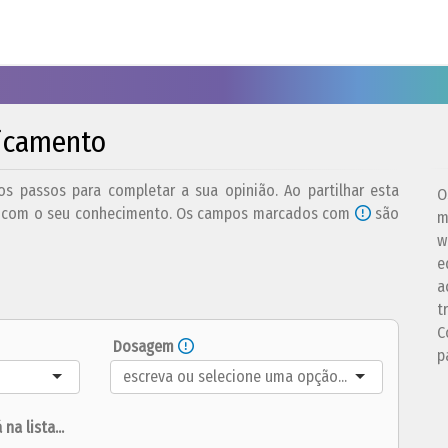
dicamento
s passos para completar a sua opinião. Ao partilhar esta
O
es com o seu conhecimento. Os campos marcados com
são
m
w
e
a
t
C
Dosagem
p
a lista...