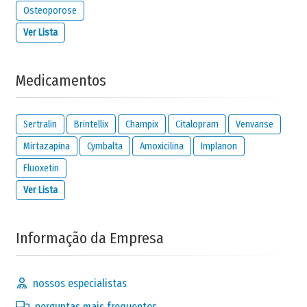
Osteoporose
Ver Lista
Medicamentos
Sertralin
Brintellix
Champix
Citalopram
Venvanse
Mirtazapina
Cymbalta
Amoxicilina
Implanon
Fluoxetin
Ver Lista
Informação da Empresa
nossos especialistas
perguntas mais frequentes