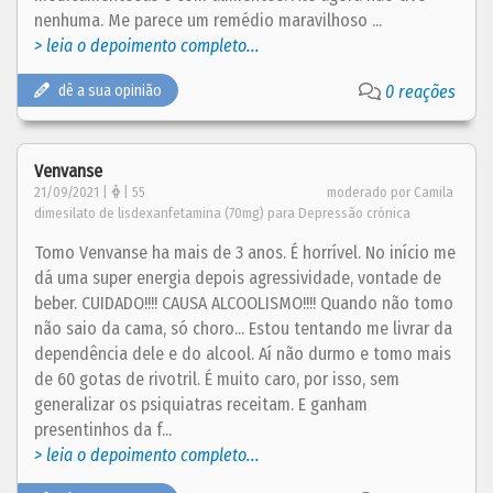
nenhuma. Me parece um remédio maravilhoso ...
> leia o depoimento completo...
dê a sua opinião
0 reações
Venvanse
21/09/2021 |
| 55
moderado por Camila
dimesilato de lisdexanfetamina (70mg) para Depressão crónica
Tomo Venvanse ha mais de 3 anos. É horrível. No início me
dá uma super energia depois agressividade, vontade de
beber. CUIDADO!!!! CAUSA ALCOOLISMO!!!! Quando não tomo
não saio da cama, só choro... Estou tentando me livrar da
dependência dele e do alcool. Aí não durmo e tomo mais
de 60 gotas de rivotril. É muito caro, por isso, sem
generalizar os psiquiatras receitam. E ganham
presentinhos da f...
> leia o depoimento completo...