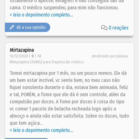
totalmente o apetite, emagreci e não conseguia sair da
cama. O médico suspendeu, para mim não funcionou.
> leia o depoimento completo...
dê a sua opinião
0 reações
Mirtazapina
16/12/2020 |
| 38
moderado por Juliana
Mirtazapina (30MG) para Depressão crónica
Tomei mirtazapina por 1 mês, ou um pouco menos. Ele dá
um bem estar incrível, vc sente bem, no meu caso não
fiquei sonolenta durante o dia, estava bem animada, feliz
e tal, PORÉM, a fome que ele dá é sem controle, além da
compulsão por doces. A fome por doces é coisa do tipo
vc comer 1 pacote de bolacha recheada logo após o
almoço e ainda não estar satisfeita. Sobre os doces, tudo
que tem açúca...
> leia o depoimento completo...