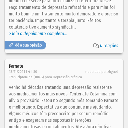
médico ele serve para potencializar o efeito da Desve.
Faço tratamento de depressão refratária e para mim foi
muito bom, é um tratamento muito demorado e é preciso
ter paciência. Importante a terapia junto. Efeitos
colaterais tive aumento significati...
> leia o depoimento completo...
dê a sua opinião
0 reações
Parnate
18/11/2021 |
| 50
moderado por Miguel
Tranilcipromina (10MG) para Depressão crónica
Venho há décadas tratando uma depressão resistente
aos medicamentos mais novos. Tentei até Cetamina com
alívio provisório. Estou no segundo mês tomando Parnate
e melhorando. Expectativa que continue me ajudando.
Alguns médicos têm preconceito por ser um remédio
antigo e exageram nas supostas interações
medicamentosas e com alimentos. Até agora não tive