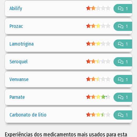
Abilify
1
Prozac
1
Lamotrigina
1
Seroquel
1
Venvanse
1
Parnate
1
Carbonato de lítio
1
Experiências dos medicamentos mais usados para esta