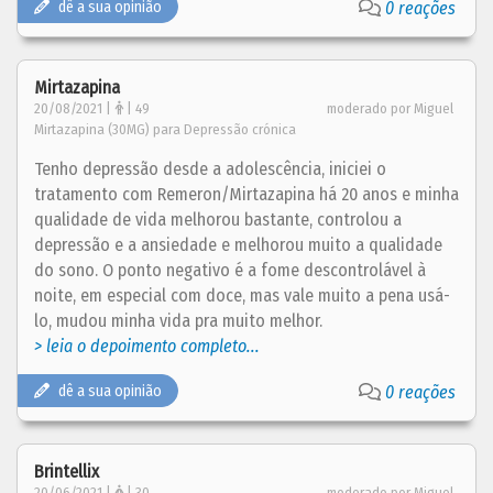
dê a sua opinião
0 reações
Mirtazapina
20/08/2021 |
| 49
moderado por Miguel
Mirtazapina (30MG) para Depressão crónica
Tenho depressão desde a adolescência, iniciei o
tratamento com Remeron/Mirtazapina há 20 anos e minha
qualidade de vida melhorou bastante, controlou a
depressão e a ansiedade e melhorou muito a qualidade
do sono. O ponto negativo é a fome descontrolável à
noite, em especial com doce, mas vale muito a pena usá-
lo, mudou minha vida pra muito melhor.
> leia o depoimento completo...
dê a sua opinião
0 reações
Brintellix
20/06/2021 |
| 30
moderado por Miguel