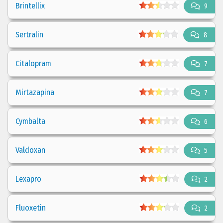
Brintellix
9
Sertralin
8
Citalopram
7
Mirtazapina
7
Cymbalta
6
Valdoxan
5
Lexapro
2
Fluoxetin
2