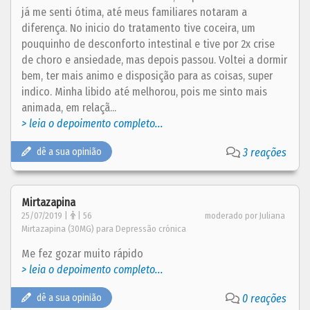
já me senti ótima, até meus familiares notaram a
diferença. No inicio do tratamento tive coceira, um
pouquinho de desconforto intestinal e tive por 2x crise
de choro e ansiedade, mas depois passou. Voltei a dormir
bem, ter mais animo e disposição para as coisas, super
indico. Minha libido até melhorou, pois me sinto mais
animada, em relaçã...
> leia o depoimento completo...
dê a sua opinião
3 reações
Mirtazapina
25/07/2019 |
| 56
moderado por Juliana
Mirtazapina (30MG) para Depressão crónica
Me fez gozar muito rápido
> leia o depoimento completo...
dê a sua opinião
0 reações