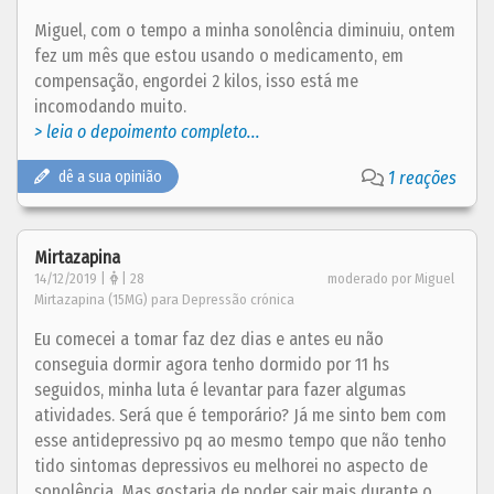
Miguel, com o tempo a minha sonolência diminuiu, ontem
fez um mês que estou usando o medicamento, em
compensação, engordei 2 kilos, isso está me
incomodando muito.
> leia o depoimento completo...
dê a sua opinião
1 reações
Mirtazapina
14/12/2019 |
| 28
moderado por Miguel
Mirtazapina (15MG) para Depressão crónica
Eu comecei a tomar faz dez dias e antes eu não
conseguia dormir agora tenho dormido por 11 hs
seguidos, minha luta é levantar para fazer algumas
atividades. Será que é temporário? Já me sinto bem com
esse antidepressivo pq ao mesmo tempo que não tenho
tido sintomas depressivos eu melhorei no aspecto de
sonolência. Mas gostaria de poder sair mais durante o