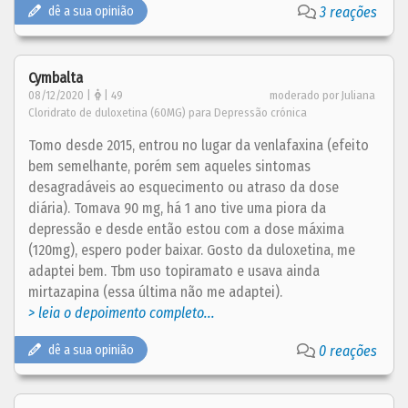
dê a sua opinião
3 reações
Cymbalta
08/12/2020 |
| 49
moderado por Juliana
Cloridrato de duloxetina (60MG) para Depressão crónica
Tomo desde 2015, entrou no lugar da venlafaxina (efeito
bem semelhante, porém sem aqueles sintomas
desagradáveis ao esquecimento ou atraso da dose
diária). Tomava 90 mg, há 1 ano tive uma piora da
depressão e desde então estou com a dose máxima
(120mg), espero poder baixar. Gosto da duloxetina, me
adaptei bem. Tbm uso topiramato e usava ainda
mirtazapina (essa última não me adaptei).
> leia o depoimento completo...
dê a sua opinião
0 reações