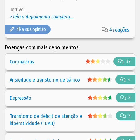
Terrivel.
> leia o depoimento completo...
dê a sua opinião
4 reações
Doenças com mais depoimentos
Coronavirus
37
Ansiedade e transtorno de pânico
4
Depressão
3
Transtorno de déficit de atenção e
3
hiperatividade (TDAH)