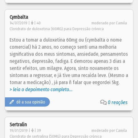
Cymbalta
14/07/2019 |
| 40
moderado por Camila
Cloridrato de duloxetina (60MG) para Depressão crónica
Estou a tomar a duloxetina 60mg ou (cymbalta o nome
comercial) há 2 anos, no começo senti uma melhoria
significativa dos meus sintomas, ansiedade, pensamentos
negativos, depressão, fadiga. E demorou apenas 3 dias a
sentir efeitos, um milagre. Agora, sinto novamente os
sintomas a regressar, e já tive uma recaída leve. (Mesmo a
tomar a medicação) , já para ñ falar que engordei 5kg.
> leia o depoimento completo...
dê a sua opinião
0 reações
Sertralin
19/01/2019 |
| 39
moderado por Camila
Cloridrato de sertralina (50MG) para Depressão crónica