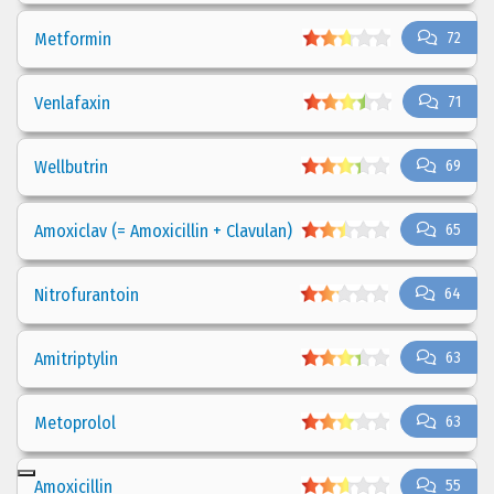
Metformin
72
Venlafaxin
71
Wellbutrin
69
Amoxiclav (= Amoxicillin + Clavulan)
65
Nitrofurantoin
64
Amitriptylin
63
Metoprolol
63
Amoxicillin
55