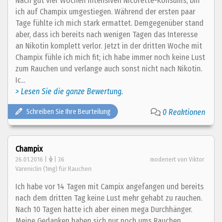
Nach gut vier Wochen intensiven Nicorette-Konsums, bin
ich auf Champix umgestiegen. Während der ersten paar
Tage fühlte ich mich stark ermattet. Demgegenüber stand
aber, dass ich bereits nach wenigen Tagen das Interesse
an Nikotin komplett verlor. Jetzt in der dritten Woche mit
Champix fühle ich mich fit; ich habe immer noch keine Lust
zum Rauchen und verlange auch sonst nicht nach Nikotin.
Ic...
> Lesen Sie die ganze Bewertung.
Schreiben Sie Ihre Beurteilung
0 Reaktionen
Champix
26.01.2016 |
| 36
moderiert von Viktor
Vareniclin (1mg) für Rauchen
Ich habe vor 14 Tagen mit Campix angefangen und bereits
nach dem dritten Tag keine Lust mehr gehabt zu rauchen.
Nach 10 Tagen hatte ich aber einen mega Durchhänger.
Meine Gedanken haben sich nur noch ums Rauchen