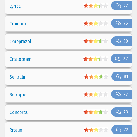
Lyrica
97
Tramadol
95
Omeprazol
90
Citalopram
87
Sertralin
81
Seroquel
77
Concerta
73
Ritalin
72