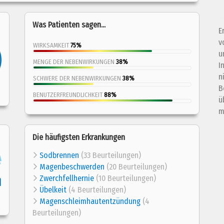
Was Patienten sagen...
E
v
WIRKSAMKEIT
75%
u
MENGE DER NEBENWIRKUNGEN
38%
I
n
SCHWERE DER NEBENWIRKUNGEN
38%
B
BENUTZERFREUNDLICHKEIT
88%
ü
m
Die häufigsten Erkrankungen
Sodbrennen
(33 Beurteilungen)
Magenbeschwerden
(20 Beurteilungen)
Zwerchfellhernie
(10 Beurteilungen)
Übelkeit
(4 Beurteilungen)
Magenschleimhautentzündung
(4
Beurteilungen)