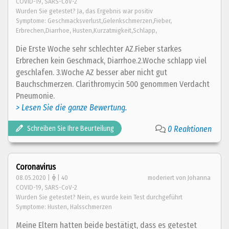
COVID-19, SARS-CoV-2
Wurden Sie getestet? Ja, das Ergebnis war positiv
Symptome: Geschmacksverlust,Gelenkschmerzen,Fieber,
Erbrechen,Diarrhoe, Husten,Kurzatmigkeit,Schlapp,
Die Erste Woche sehr schlechter AZ.Fieber starkes
Erbrechen kein Geschmack, Diarrhoe.2.Woche schlapp viel
geschlafen. 3.Woche AZ besser aber nicht gut
Bauchschmerzen. Clarithromycin 500 genommen Verdacht
Pneumonie.
> Lesen Sie die ganze Bewertung.
Schreiben Sie Ihre Beurteilung
0 Reaktionen
Coronavirus
08.05.2020 |
| 40
moderiert von Johanna
COVID-19, SARS-CoV-2
Wurden Sie getestet? Nein, es wurde kein Test durchgeführt
Symptome: Husten, Halsschmerzen
Meine Eltern hatten beide bestätigt, dass es getestet