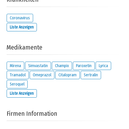
Coronavirus
Liste Anzeigen
Medikamente
Mirena
Simvastatin
Champix
Paroxetin
Lyrica
Tramadol
Omeprazol
Citalopram
Sertralin
Seroquel
Liste Anzeigen
Firmen Information