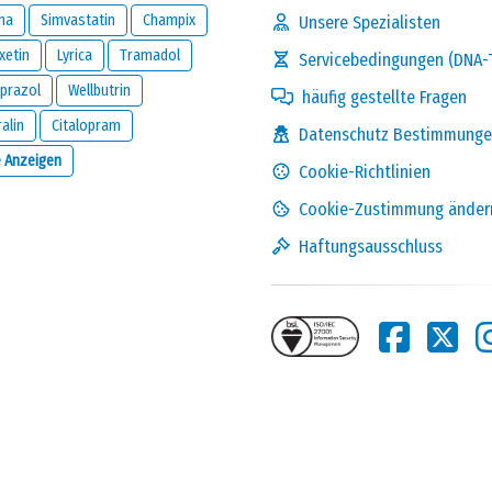
na
Simvastatin
Champix
Unsere Spezialisten
xetin
Lyrica
Tramadol
Servicebedingungen (DNA-
prazol
Wellbutrin
häufig gestellte Fragen
ralin
Citalopram
Datenschutz Bestimmung
Lösen Sie die folgende
e Anzeigen
Cookie-Richtlinien
Rechnung und zeigen Sie,
dass Sie kein Roboter sind:
Cookie-Zustimmung änder
4 x 6
Haftungsausschluss
 die diesen Kommentar abgegeben hat, und wird geheim gehalten.
s Kommentars zu kontaktieren oder wenn Sie die unten stehende
n, wenn jemand auf diese Bewertung reagiert.
den
Datenschutz Bestimmungen
und
Kommentar absenden