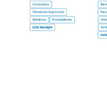
Coronavirus
Mire
Chronische Depression
Paro
Wundrose
Prostatakrebs
Ome
Liste Anzeigen
Sert
Wie lautet deine E-Mail Adresse?
List
WICHTIG:
Diese E-Mail-Adresse stammt von der Person,
Sie wird nur von uns verwendet, um Sie bezüglich Ihre
Option aktivieren.
Ich möchte per E-Mail benachrichtigt werde
Ich habe gelesen und bin damit einverstan
Haftungsausschluss
von
meamedica.com
.