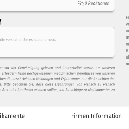
0 Reaktionen
E
g
v
u
I
itte versuchen Sie es später erneut.
n
B
ü
m
t, der vor der Genehmigung gelesen und überarbeitet wurde, um unseren
 erfordern keine nachgewiesenen medizinischen Kenntnisse von unseren
eben die beschriebenen Meinungen und Erfahrungen nur die Ansichten der
te. Bitte beachten Sie, dass diese Erfahrungen von Mensch zu Mensch
en Arzt oder Apotheker wenden sollten, um Ratschläge zu Medikamenten zu
ieser Bewertung hinzu
ikamente
Firmen Information