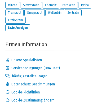
Ich habe gelesen und bin damit einverstanden
Mirena
Simvastatin
Champix
Paroxetin
Lyrica
Datenschutz Bestimmungen
und
Tramadol
Omeprazol
Wellbutrin
Sertralin
Haftungsausschluss
von
meamedica.com
.
Citalopram
Kommentar absenden
Liste Anzeigen
Firmen Information
Unsere Spezialisten
Servicebedingungen (DNA-Test)
häufig gestellte Fragen
Datenschutz Bestimmungen
Cookie-Richtlinien
Cookie-Zustimmung ändern