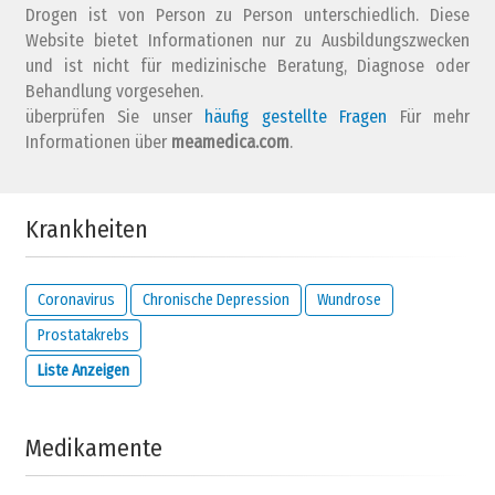
Drogen ist von Person zu Person unterschiedlich. Diese
Website bietet Informationen nur zu Ausbildungszwecken
und ist nicht für medizinische Beratung, Diagnose oder
Behandlung vorgesehen.
überprüfen Sie unser
Wie lautet deine E-Mail Adresse?
häufig gestellte Fragen
Für mehr
Informationen über
meamedica.com
.
Lösen Sie die folgende Rechnung und zeigen Sie, dass Sie kein
Krankheiten
Roboter sind:
8 + 25
Coronavirus
Chronische Depression
Wundrose
Prostatakrebs
WICHTIG:
Diese E-Mail-Adresse stammt von der Person, die diesen
Liste Anzeigen
Kommentar abgegeben hat, und wird geheim gehalten. Sie wird nur
von uns verwendet, um Sie bezüglich Ihres Kommentars zu
kontaktieren oder wenn Sie die unten stehende Option aktivieren.
Medikamente
Ich möchte per E-Mail benachrichtigt werden, wenn
jemand auf diese Bewertung reagiert.