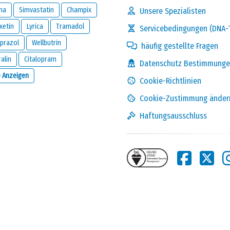
na
Simvastatin
Champix
Unsere Spezialisten
xetin
Lyrica
Tramadol
Servicebedingungen (DNA-
prazol
Wellbutrin
häufig gestellte Fragen
ralin
Citalopram
Datenschutz Bestimmung
Lösen Sie die folgende
e Anzeigen
Cookie-Richtlinien
Rechnung und zeigen Sie,
dass Sie kein Roboter sind:
Cookie-Zustimmung änder
17 - 4
Haftungsausschluss
 die diesen Kommentar abgegeben hat, und wird geheim gehalten.
s Kommentars zu kontaktieren oder wenn Sie die unten stehende
n, wenn jemand auf diese Bewertung reagiert.
den
Datenschutz Bestimmungen
und
Kommentar absenden