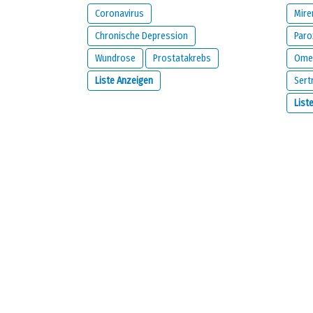
Coronavirus
Mire
Chronische Depression
Paro
Wundrose
Prostatakrebs
Ome
Liste Anzeigen
Sert
Wie lautet deine E-Mail Adresse?
List
WICHTIG:
Diese E-Mail-Adresse stammt von der Person,
Sie wird nur von uns verwendet, um Sie bezüglich Ihre
Option aktivieren.
Ich möchte per E-Mail benachrichtigt werde
Ich habe gelesen und bin damit einverstan
Haftungsausschluss
von
meamedica.com
.