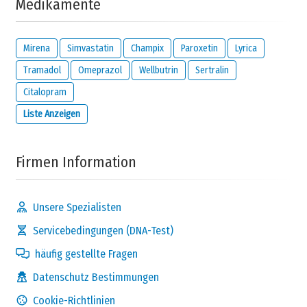
Medikamente
Ich möchte per E-Mail benachrichtigt werden, wenn
jemand auf diese Bewertung reagiert.
Ich habe gelesen und bin damit einverstanden
Mirena
Simvastatin
Champix
Paroxetin
Lyrica
Datenschutz Bestimmungen
und
Tramadol
Omeprazol
Wellbutrin
Sertralin
Haftungsausschluss
von
meamedica.com
.
Citalopram
Kommentar absenden
Liste Anzeigen
Firmen Information
Unsere Spezialisten
Servicebedingungen (DNA-Test)
häufig gestellte Fragen
Datenschutz Bestimmungen
Cookie-Richtlinien