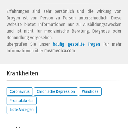
Erfahrungen sind sehr persönlich und die Wirkung von
Drogen ist von Person zu Person unterschiedlich. Diese
Website bietet Informationen nur zu Ausbildungszwecken
und ist nicht für medizinische Beratung, Diagnose oder
Behandlung vorgesehen.
überprüfen Sie unser
Wie lautet deine E-Mail Adresse?
häufig gestellte Fragen
Für mehr
Informationen über
meamedica.com
.
Lösen Sie die folgende Rechnung und zeigen Sie, dass Sie kein
Krankheiten
Roboter sind:
2 x 8
Coronavirus
Chronische Depression
Wundrose
Prostatakrebs
WICHTIG:
Diese E-Mail-Adresse stammt von der Person, die diesen
Liste Anzeigen
Kommentar abgegeben hat, und wird geheim gehalten. Sie wird nur
von uns verwendet, um Sie bezüglich Ihres Kommentars zu
kontaktieren oder wenn Sie die unten stehende Option aktivieren.