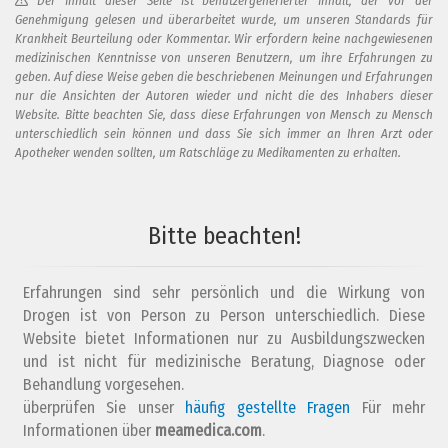
Der Inhalt dieser Seite ist benutzergenerierter Inhalt, der vor der
Genehmigung gelesen und überarbeitet wurde, um unseren Standards für
Krankheit Beurteilung oder Kommentar. Wir erfordern keine nachgewiesenen
medizinischen Kenntnisse von unseren Benutzern, um ihre Erfahrungen zu
geben. Auf diese Weise geben die beschriebenen Meinungen und Erfahrungen
nur die Ansichten der Autoren wieder und nicht die des Inhabers dieser
Website. Bitte beachten Sie, dass diese Erfahrungen von Mensch zu Mensch
unterschiedlich sein können und dass Sie sich immer an Ihren Arzt oder
Apotheker wenden sollten, um Ratschläge zu Medikamenten zu erhalten.
Fügen Sie Ihren Kommentar zu dieser Bewertung hinzu
Bitte beachten!
Ihr Kommentar...
Erfahrungen sind sehr persönlich und die Wirkung von
Drogen ist von Person zu Person unterschiedlich. Diese
Website bietet Informationen nur zu Ausbildungszwecken
und ist nicht für medizinische Beratung, Diagnose oder
Behandlung vorgesehen.
überprüfen Sie unser
Wie lautet deine E-Mail Adresse?
häufig gestellte Fragen
Für mehr
Informationen über
meamedica.com
.