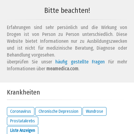
keine
gar
es beeinflusst
Antwort
nicht
mich sehr
Bitte beachten!
Erfahrungen sind sehr persönlich und die Wirkung von
Drogen ist von Person zu Person unterschiedlich. Diese
Beeinflusst
Ihr Zustand Ihre Stimmung? (z.B. macht es dich
Website bietet Informationen nur zu Ausbildungszwecken
wütend, ängstlich, verärgert, düster usw.)
und ist nicht für medizinische Beratung, Diagnose oder
Behandlung vorgesehen.
keine
gar
es beeinflusst
überprüfen Sie unser
häufig gestellte Fragen
Für mehr
Antwort
nicht
mich sehr
Informationen über
meamedica.com
.
Krankheiten
Wieviel
Kontrollelt
haben Sie über Ihre Krankheit?
Coronavirus
Chronische Depression
Wundrose
keine
gar keine
viel
Prostatakrebs
Antwort
Kontrolle
Kontrolle
Liste Anzeigen