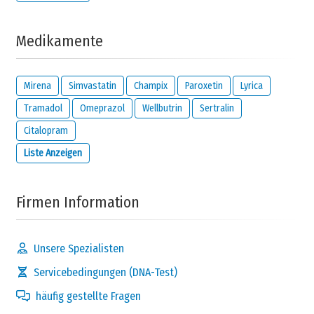
Wie sehr
leiden
Sie durch die Krankheit?
Medikamente
keine
gar
ich leide
Mirena
Simvastatin
Champix
Paroxetin
Lyrica
Antwort
nichts
sehr
Tramadol
Omeprazol
Wellbutrin
Sertralin
Citalopram
Liste Anzeigen
Mussten Sie
Ihre Ernährung anpassen
?
Firmen Information
keine
nein,
ja,
Antwort
nichts
sehr viel
Unsere Spezialisten
Servicebedingungen (DNA-Test)
Hat die Krankheit
finanziellen Einfluss
?
häufig gestellte Fragen