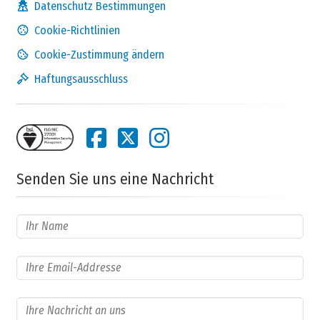
Datenschutz Bestimmungen
keine
gar
grossen
Cookie-Richtlinien
Antwort
nicht
Einfluss
Cookie-Zustimmung ändern
Haftungsausschluss
Vorheriger Schritt
Senden Sie uns eine Nachricht