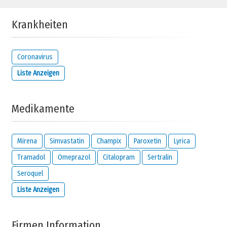
Krankheiten
Coronavirus
Liste Anzeigen
Medikamente
Mirena
Simvastatin
Champix
Paroxetin
Lyrica
Tramadol
Omeprazol
Citalopram
Sertralin
Seroquel
Liste Anzeigen
Firmen Information