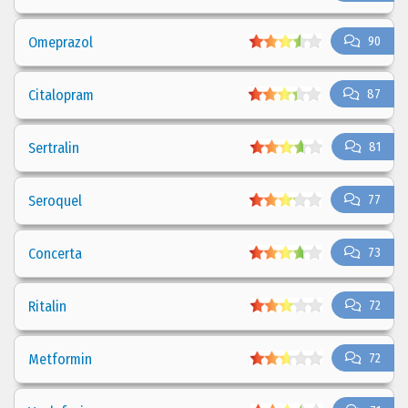
Omeprazol
90
Citalopram
87
Sertralin
81
Seroquel
77
Concerta
73
Ritalin
72
Metformin
72