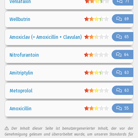
Venlafaxin
71
Wellbutrin
69
Amoxiclav (= Amoxicillin + Clavulan)
65
Nitrofurantoin
64
Amitriptylin
63
Metoprolol
63
Amoxicillin
55
Der Inhalt dieser Seite ist benutzergenerierter Inhalt, der vor der
Genehmigung gelesen und überarbeitet wurde, um unseren Standards für