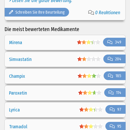
> Lesen Sie die ganze Bewertung.
Schreiben Sie Ihre Beurteilung
0 Reaktionen
Die meist bewerteten Medikamente
Mirena
349
Simvastatin
204
Champix
185
Paroxetin
114
Lyrica
97
Tramadol
95