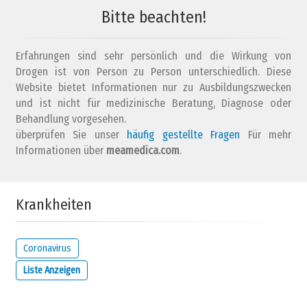
Bitte beachten!
Ihr Kommentar...
Erfahrungen sind sehr persönlich und die Wirkung von
Drogen ist von Person zu Person unterschiedlich. Diese
Website bietet Informationen nur zu Ausbildungszwecken
und ist nicht für medizinische Beratung, Diagnose oder
Behandlung vorgesehen.
überprüfen Sie unser
Wie lautet deine E-Mail Adresse?
häufig gestellte Fragen
Für mehr
Informationen über
meamedica.com
.
Lösen Sie die folgende Rechnung und zeigen Sie, dass Sie kein
Krankheiten
Roboter sind:
4 + 19
Coronavirus
Liste Anzeigen
WICHTIG:
Diese E-Mail-Adresse stammt von der Person, die diesen
Kommentar abgegeben hat, und wird geheim gehalten. Sie wird nur