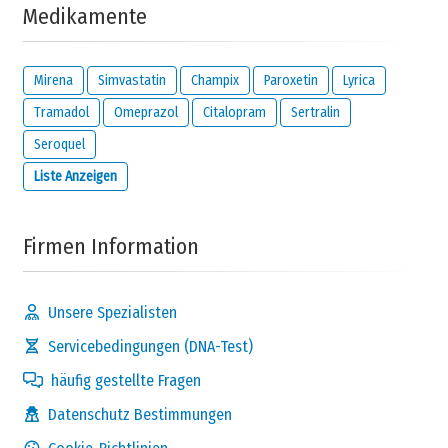
von uns verwendet, um Sie bezüglich Ihres Kommentars zu
Medikamente
kontaktieren oder wenn Sie die unten stehende Option aktivieren.
Ich möchte per E-Mail benachrichtigt werden, wenn
jemand auf diese Bewertung reagiert.
Mirena
Simvastatin
Champix
Paroxetin
Lyrica
Ich habe gelesen und bin damit einverstanden
Tramadol
Omeprazol
Citalopram
Sertralin
Datenschutz Bestimmungen
und
Seroquel
Haftungsausschluss
von
meamedica.com
.
Liste Anzeigen
Kommentar absenden
Firmen Information
Unsere Spezialisten
Servicebedingungen (DNA-Test)
häufig gestellte Fragen
Datenschutz Bestimmungen