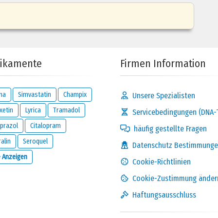
sehr
effektiv
ikamente
Firmen Information
na
Simvastatin
Champix
Unsere Spezialisten
xetin
Lyrica
Tramadol
Servicebedingungen (DNA-
prazol
Citalopram
häufig gestellte Fragen
ralin
Seroquel
ja,
Datenschutz Bestimmung
sehr viel
e Anzeigen
Cookie-Richtlinien
Cookie-Zustimmung änder
Haftungsausschluss