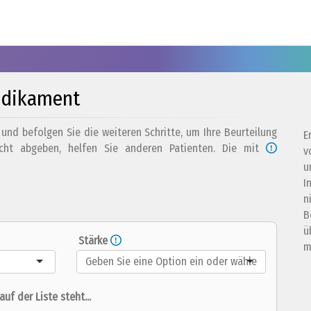
edikament
nd befolgen Sie die weiteren Schritte, um Ihre Beurteilung
E
icht abgeben, helfen Sie anderen Patienten. Die mit
v
u
I
n
B
ü
Stärke
m
uf der Liste steht...